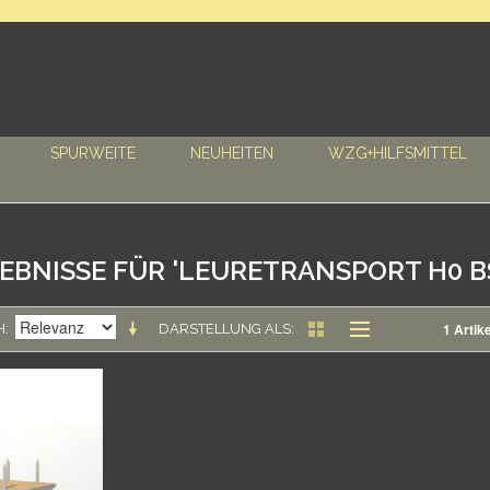
SPURWEITE
NEUHEITEN
WZG+HILFSMITTEL
'
BNISSE FÜR 'LEURETRANSPORT H0 B
1 Artike
H
DARSTELLUNG ALS