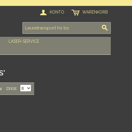
KONTO
WARENKORB
LASER-SERVICE
S'
l
ZEIGE