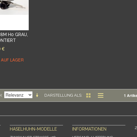
8M H0 GRAU,
ONTIERT
0 €
T AUF LAGER
1 Artike
H
DARSTELLUNG ALS
Z
HASELHUHN-MODELLE
INFORMATIONEN