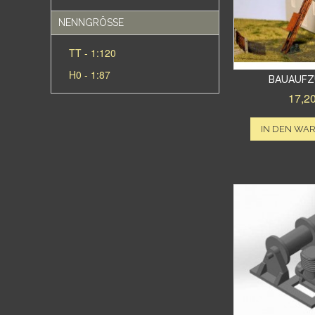
NENNGRÖSSE
TT - 1:120
H0 - 1:87
BAUAUFZ
17,2
IN DEN WA