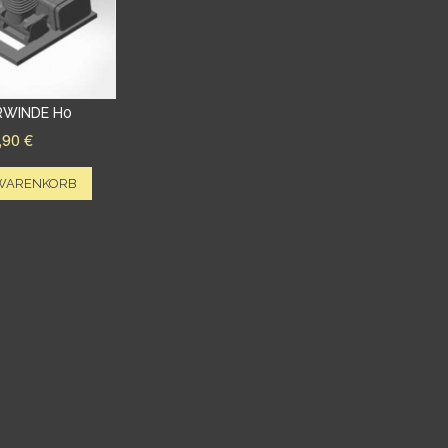
WINDE H0
,90 €
 WARENKORB