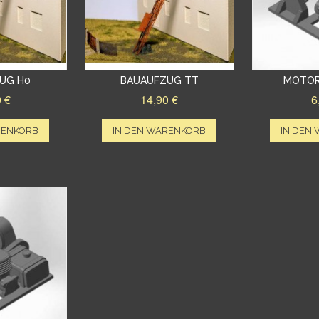
UG H0
BAUAUFZUG TT
MOTOR
0 €
14,90 €
6
RENKORB
IN DEN WARENKORB
IN DEN