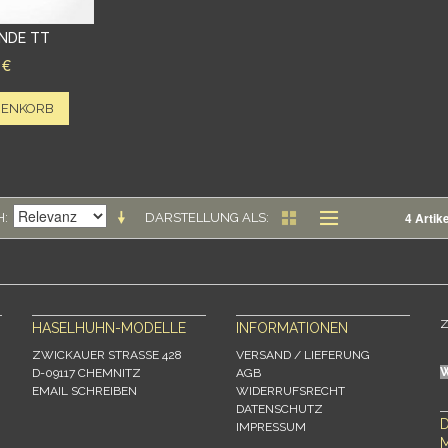
NDE TT
 €
RENKORB
4 Artike
H
DARSTELLUNG ALS
Z
HASELHUHN-MODELLE
INFORMATIONEN
ZWICKAUER STRASSE 428
VERSAND / LIEFERUNG
D-09117 CHEMNITZ
AGB
EMAIL SCHREIBEN
WIDERRUFSRECHT
DATENSCHUTZ
IMPRESSUM
M