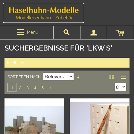
Menu
SUCHERGEBNISSE FÜR 'LKW S'
FILTER
SORTIEREN NACH
2
3
4
5
1