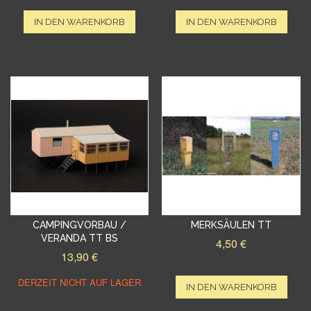
IN DEN WARENKORB
IN DEN WARENKORB
CAMPINGVORBAU /
MERKSÄULEN TT
VERANDA TT BS
4,50 €
13,90 €
DERZEIT NICHT AUF LAGER
IN DEN WARENKORB