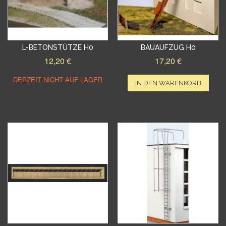
L-BETONSTÜTZE H0
BAUAUFZUG H0
12,20 €
17,20 €
DERZEIT NICHT AUF LAGER
IN DEN WARENKORB